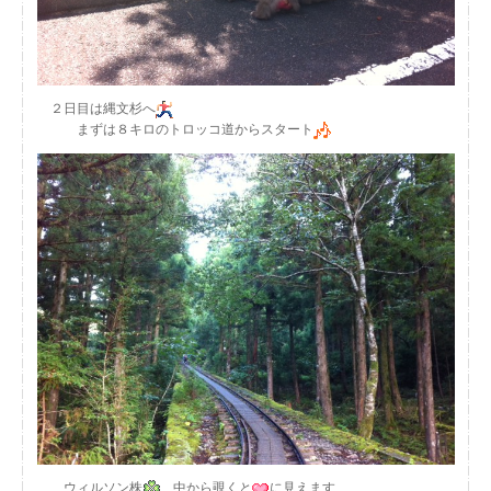
２日目は縄文杉へ
まずは８キロのトロッコ道からスタート
ウィルソン株
中から覗くと
に見えます