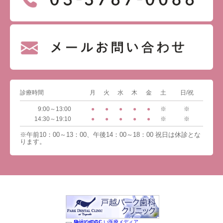
診療時間
月
火
水
木
金
土
日/祝
9:00～13:00
●
●
●
●
●
※
※
14:30～19:10
●
●
●
●
●
※
※
※午前10：00～13：00、午後14：00～18：00 祝日は休診とな
ります。