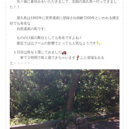
先々週に夏休みをいただきまして、念願の屋久島へ行ってきまし
た！！
屋久島は1993年に世界遺産に登録され樹齢7200年といわれる縄文
杉でも有名な
自然遺産の島です。
もののけ姫の舞台としても有名ですよね！
最近では山ブームの影響でとっても人気なようです
１日目は島を１週してみました
車で２時間で島１週できちゃいます
ふと道端をみる
と・・・・・