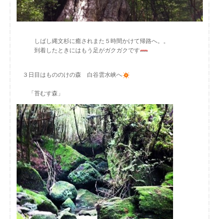
しばし縄文杉に癒されまた５時間かけて帰路へ。。
到着したときにはもう足がガクガクです
３日目はもののけの森 白谷雲水峡へ
「苔むす森」