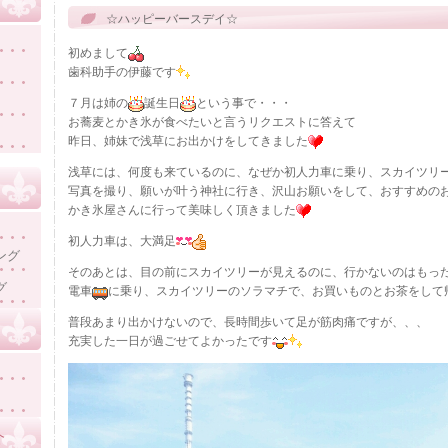
☆ハッピーバースデイ☆
初めまして
歯科助手の伊藤です
７月は姉の
誕生日
という事で・・・
お蕎麦とかき氷が食べたいと言うリクエストに答えて
昨日、姉妹で浅草にお出かけをしてきました
浅草には、何度も来ているのに、なぜか初人力車に乗り、スカイツリ
写真を撮り、願いが叶う神社に行き、沢山お願いをして、おすすめの
かき氷屋さんに行って美味しく頂きました
初人力車は、大満足
ング
そのあとは、目の前にスカイツリーが見えるのに、行かないのはもっ
グ
電車
に乗り、スカイツリーのソラマチで、お買いものとお茶をして
普段あまり出かけないので、長時間歩いて足が筋肉痛ですが、、、
充実した一日が過ごせてよかったです
介