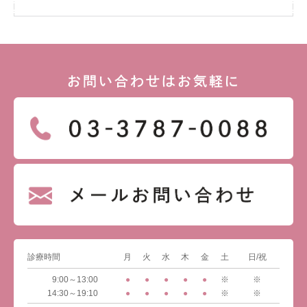
お問い合わせはお気軽に
診療時間
月
火
水
木
金
土
日/祝
9:00～13:00
●
●
●
●
●
※
※
14:30～19:10
●
●
●
●
●
※
※