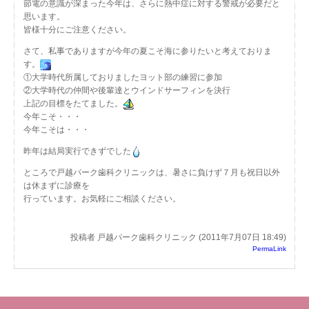
節電の意識が深まった今年は、さらに熱中症に対する警戒が必要だと
思います。
皆様十分にご注意ください。
さて、私事でありますが今年の夏こそ海に参りたいと考えておりま
す。
①大学時代所属しておりましたヨット部の練習に参加
②大学時代の仲間や後輩達とウインドサーフィンを決行
上記の目標をたてました。
今年こそ・・・
今年こそは・・・
昨年は結局実行できずでした
ところで戸越パーク歯科クリニックは、暑さに負けず７月も祝日以外
は休まずに診療を
行っています。お気軽にご相談ください。
投稿者 戸越パーク歯科クリニック (2011年7月07日 18:49)
PermaLink