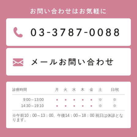
お問い合わせはお気軽に
診療時間
月
火
水
木
金
土
日/祝
9:00～13:00
●
●
●
●
●
※
※
14:30～19:10
●
●
●
●
●
※
※
※午前10：00～13：00、午後14：00～18：00 祝日は休診とな
ります。