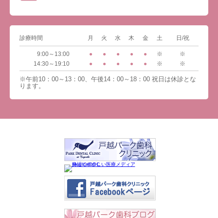
診療時間
月
火
水
木
金
土
日/祝
9:00～13:00
●
●
●
●
●
※
※
14:30～19:10
●
●
●
●
●
※
※
※午前10：00～13：00、午後14：00～18：00 祝日は休診とな
ります。